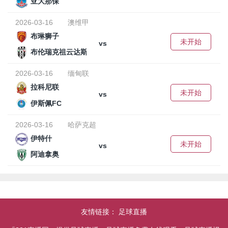
亚大那保
2026-03-16
澳维甲
布琳狮子
未开始
vs
布伦瑞克祖云达斯
2026-03-16
缅甸联
拉科尼联
未开始
vs
伊斯佩FC
2026-03-16
哈萨克超
伊特什
未开始
vs
阿迪拿奥
友情链接：
足球直播