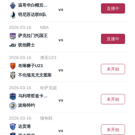
温哥华白帽后备队
直播中
vs
明尼苏达联B队
2026-03-16
NBA
萨克拉门托国王
直播中
vs
犹他爵士
2026-03-16
澳亚U23
布琳狮子U23
未开始
vs
不伦瑞克尤文图斯U23
2026-03-16
哈萨克超
乌利塔哲兹卡兹甘
未开始
vs
波格特约
2026-03-16
缅甸联
达贡港
未开始
vs