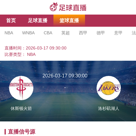
首页
足球直播
篮球直播
NBA
WNBA
CBA
英超
西甲
德甲
意甲
法
亚冠杯
足协杯
沙特联
直播时间：2026-03-17 09:30:00
比赛类型：
NBA
2026-03-17 09:30:00
-
休斯顿火箭
洛杉矶湖人
直播信号源